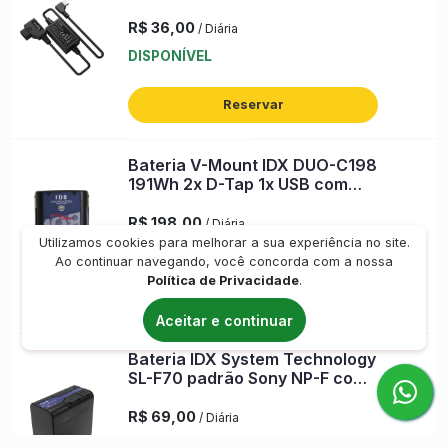
Follow Focus sem Fio
R$ 36,00
/ Diária
DISPONÍVEL
Reservar
Bateria V-Mount IDX DUO-C198
191Wh 2x D-Tap 1x USB com
Carregador
R$ 198,00
/ Diária
Utilizamos cookies para melhorar a sua experiência no site.
DISPONÍVEL
Ao continuar navegando, você concorda com a nossa
Política de Privacidade
.
Reservar
Aceitar e continuar
Bateria IDX System Technology
SL-F70 padrão Sony NP-F com
X-Tap e USB
R$ 69,00
/ Diária
DISPONÍVEL