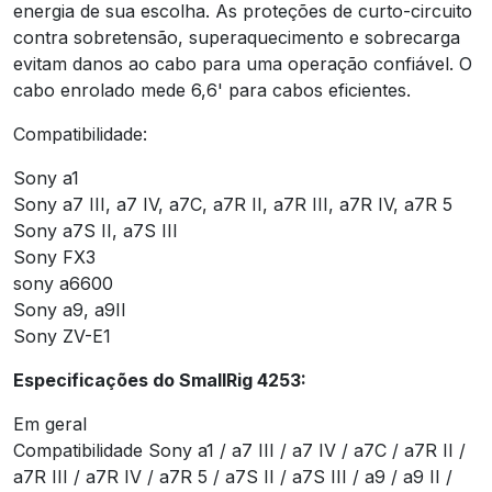
energia de sua escolha. As proteções de curto-circuito
contra sobretensão, superaquecimento e sobrecarga
evitam danos ao cabo para uma operação confiável. O
cabo enrolado mede 6,6' para cabos eficientes.
Compatibilidade:
Sony a1
Sony a7 III, a7 IV, a7C, a7R II, a7R III, a7R IV, a7R 5
Sony a7S II, a7S III
Sony FX3
sony a6600
Sony a9, a9II
Sony ZV-E1
Especificações do SmallRig 4253:
Em geral
Compatibilidade Sony a1 / a7 III / a7 IV / a7C / a7R II /
a7R III / a7R IV / a7R 5 / a7S II / a7S III / a9 / a9 II /