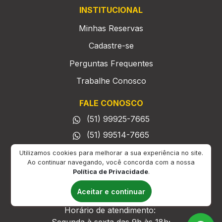
INSTITUCIONAL
Minhas Reservas
Cadastre-se
Perguntas Frequentes
Trabalhe Conosco
FALE CONOSCO
(51) 99925-7665
(51) 99514-7665
comercial@backuplocadora.com.br
Utilizamos cookies para melhorar a sua experiência no site.
Ao continuar navegando, você concorda com a nossa
Fale Conosco (formulário)
Política de Privacidade
.
ATENDIMENTO
Aceitar e continuar
Horário de atendimento: