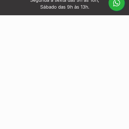
Segunda à sexta das 9h às 18h;
Sábado das 9h às 13h.
MÍDIAS SOCIAIS
Somos uma locadora diferenciada de equipamentos fotográficos e
audiovisuais. Estamos prontos para atender fotógrafos e
videomakers, de usuários iniciantes até grandes produtoras. Vem
ser BKPeiro você também.