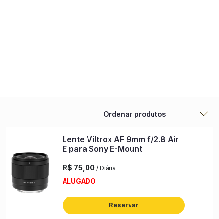
DIÁRIA
COMO
BACKUP
DIÁRIA FDS
ENXUTA
ALUGAR
DELIVERY
0
comercial@backuplocadora.com.br
(51) 99925-7665
Lentes VILTROX para SONY E
Lente Viltrox AF 9mm f/2.8 Air
E para Sony E-Mount
R$ 75,00
/ Diária
ALUGADO
Reservar