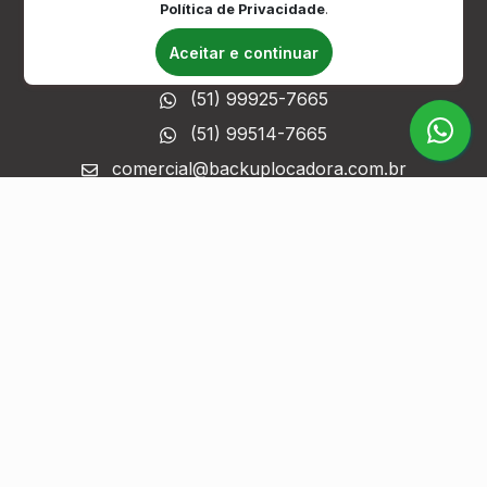
Política de Privacidade
.
Trabalhe Conosco
Aceitar e continuar
FALE CONOSCO
(51) 99925-7665
(51) 99514-7665
comercial@backuplocadora.com.br
Fale Conosco (formulário)
ATENDIMENTO
Horário de atendimento:
Segunda à sexta das 9h às 18h;
Sábado das 9h às 13h.
MÍDIAS SOCIAIS