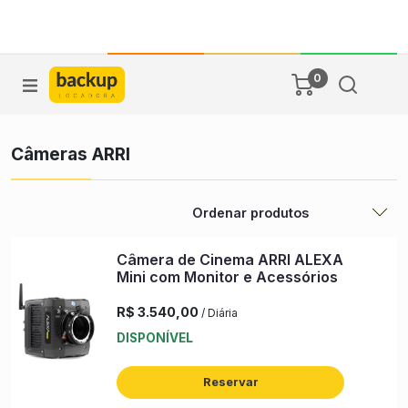
DIÁRIA
COMO
BACKUP
DIÁRIA FDS
ENXUTA
ALUGAR
DELIVERY
0
comercial@backuplocadora.com.br
(51) 99925-7665
Câmeras ARRI
Câmera de Cinema ARRI ALEXA
Mini com Monitor e Acessórios
R$ 3.540,00
/ Diária
DISPONÍVEL
Reservar