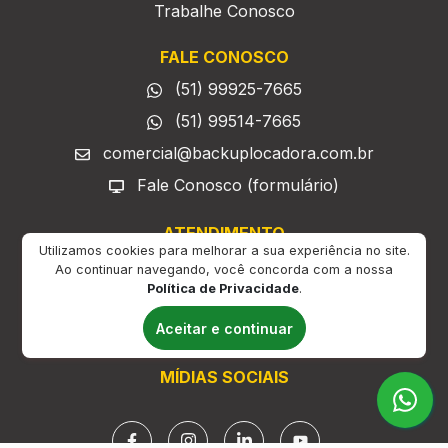
Trabalhe Conosco
FALE CONOSCO
(51) 99925-7665
(51) 99514-7665
comercial@backuplocadora.com.br
Fale Conosco (formulário)
ATENDIMENTO
Utilizamos cookies para melhorar a sua experiência no site.
Ao continuar navegando, você concorda com a nossa
Horário de atendimento:
Política de Privacidade
.
Segunda à sexta das 9h às 18h;
Sábado das 9h às 13h.
Aceitar e continuar
MÍDIAS SOCIAIS