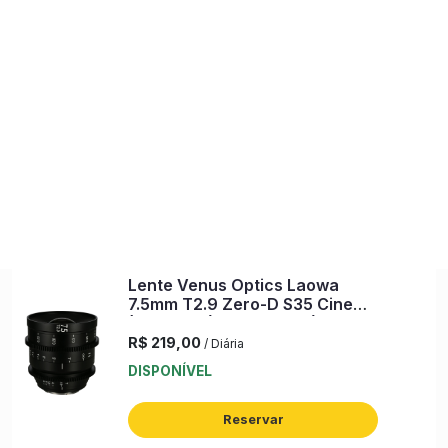
DIÁRIA
COMO
BACKUP
DIÁRIA FDS
ENXUTA
ALUGAR
DELIVERY
0
comercial@backuplocadora.com.br
(51) 99925-7665
Lentes CINE Prime RF-Mount
Lente Venus Optics Laowa
7.5mm T2.9 Zero-D S35 Cine
(Canon RF) (s/n: 00870)
R$ 219,00
/ Diária
DISPONÍVEL
Reservar