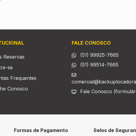
ITUCIONAL
FALE CONOSCO
(51) 99925-7665
s Reservas
(51) 99514-7665
tre-se
ntas Frequentes
comercial@backuplocadora
lhe Conosco
Fale Conosco (formulár
Formas de Pagamento
Selos de Segura