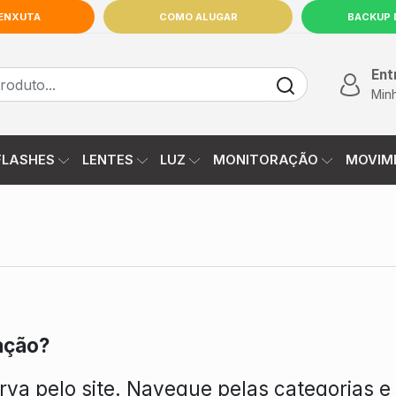
 ENXUTA
COMO ALUGAR
BACKUP 
9925-7665
INÍCIO
Ent
Min
FLASHES
LENTES
LUZ
MONITORAÇÃO
MOVIM
ação?
rva pelo site. Navegue pelas categorias e