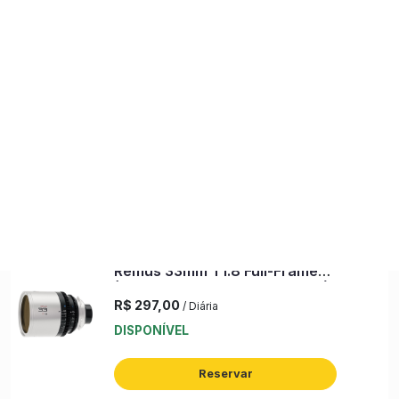
DIÁRIA
COMO
BACKUP
DIÁRIA FDS
ENXUTA
ALUGAR
DELIVERY
0
comercial@backuplocadora.com.br
(51) 99925-7665
Lentes CINE Anamórficas PL / EF-Mount
Lente Anamórfica 1.5x BLAZAR
Remus 33mm T1.8 Full-Frame
(PL, Silver Flare) (s/n: 1582214)
R$ 297,00
/ Diária
DISPONÍVEL
Reservar