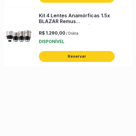
Kit 4 Lentes Anamórficas 1.5x
BLAZAR Remus
33/45/65/100mm FF (PL, Silver
Flare)
R$ 1.290,00
/ Diária
DISPONÍVEL
Reservar