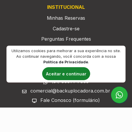
INSTITUCIONAL
Minhas Reservas
Cadastre-se
Perguntas Frequentes
Trabalhe Conosco
Utilizamos cookies para melhorar a sua experiência no site.
Ao continuar navegando, você concorda com a nossa
FALE CONOSCO
Política de Privacidade
.
(51) 99925-7665
Aceitar e continuar
(51) 99514-7665
comercial@backuplocadora.com.br
Fale Conosco (formulário)
ATENDIMENTO
Horário de atendimento: