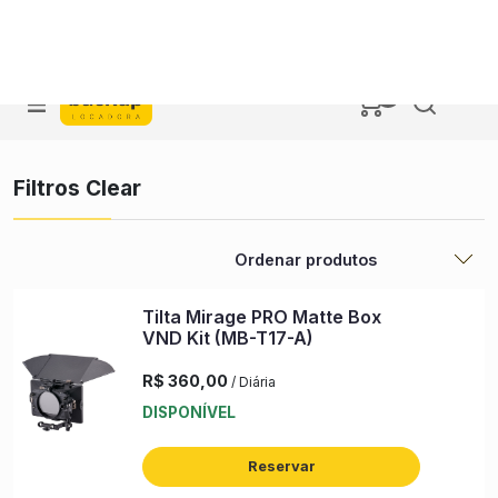
DIÁRIA
COMO
BACKUP
DIÁRIA FDS
ENXUTA
ALUGAR
DELIVERY
0
comercial@backuplocadora.com.br
(51) 99925-7665
Filtros Clear
Tilta Mirage PRO Matte Box
VND Kit (MB-T17-A)
R$ 360,00
/ Diária
DISPONÍVEL
Reservar