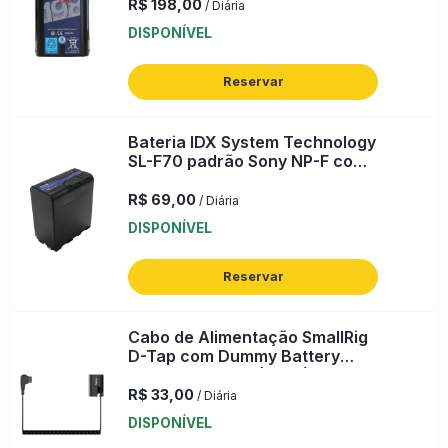
R$ 198,00
/ Diária
DISPONÍVEL
Reservar
Bateria IDX System Technology
SL-F70 padrão Sony NP-F com
X-Tap e USB
R$ 69,00
/ Diária
DISPONÍVEL
Reservar
Cabo de Alimentação SmallRig
D-Tap com Dummy Battery
Canon LP-E6NH (4252)
R$ 33,00
/ Diária
DISPONÍVEL