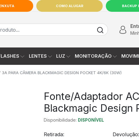
 ENXUTA
COMO ALUGAR
BACKUP 
9925-7665
INÍCIO
Ent
Min
FLASHES
LENTES
LUZ
MONITORAÇÃO
MOVIM
 3A PARA CÂMERA BLACKMAGIC DESIGN POCKET 4K/6K (30W)
Fonte/Adaptador AC
Blackmagic Design 
Disponibilidade:
DISPONÍVEL
Retirada:
Devolução