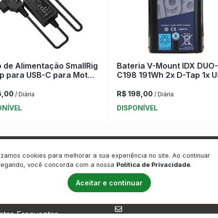
 de Alimentação SmallRig
Bateria V-Mount IDX DUO-
p para USB-C para Motor
C198 191Wh 2x D-Tap 1x 
ow Focus sem Fio
com Carregador
6,00
R$ 198,00
/ Diária
/ Diária
ONÍVEL
DISPONÍVEL
lizamos cookies para melhorar a sua experiência no site. Ao continuar
ITUCIONAL
FALE CONOSCO
vegando, você concorda com a nossa
Política de Privacidade
.
(51) 99925-7665
s Reservas
Aceitar e continuar
(51) 99514-7665
tre-se
ntas Frequentes