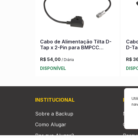
Cabo de Alimentação Tilta D-
Cabo
Tap x 2-Pin para BMPCC
D-Ta
4K/6K
Foll
R$ 54,00
R$ 3
/ Diária
DISPONÍVEL
DISP
Uti
INSTITUCIONAL
INST
na
Sobre a Backup
Minha
Como Alugar
Cadas
Por que Alugar?
Pergu