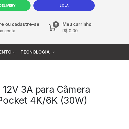
DELIVERY
LOJA
PRODUTOS
CONTATO
re ou cadastre-se
Meu carrinho
0
ha conta
R$ 0,00
ENTO
TECNOLOGIA
 12V 3A para Câmera
Pocket 4K/6K (30W)
: